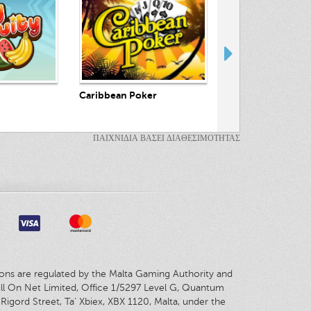
Now
Play Now
Play No
Caribbean Poker
Jacks Or Better
ΠΑΙΧΝΊΔΙΑ ΒΆΣΕΙ ΔΙΑΘΕΣΙΜΌΤΗΤΑΣ
tions are regulated by the Malta Gaming Authority and
ill On Net Limited, Office 1/5297 Level G, Quantum
Rigord Street, Ta’ Xbiex, XBX 1120, Malta, under the