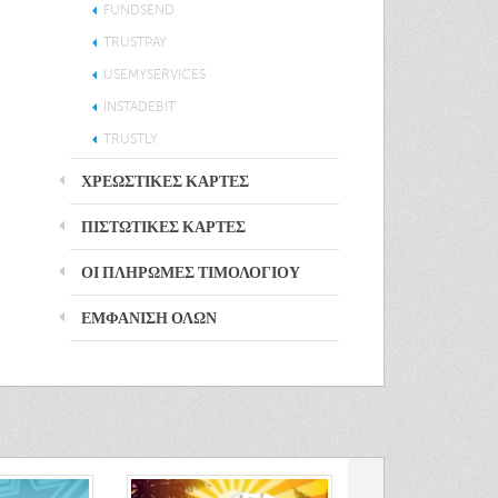
FUNDSEND
TRUSTPAY
USEMYSERVICES
INSTADEBIT
TRUSTLY
ΧΡΕΩΣΤΙΚΈΣ ΚΆΡΤΕΣ
ΠΙΣΤΩΤΙΚΈΣ ΚΆΡΤΕΣ
ΟΙ ΠΛΗΡΩΜΈΣ ΤΙΜΟΛΟΓΊΟΥ
ΕΜΦΆΝΙΣΗ ΌΛΩΝ