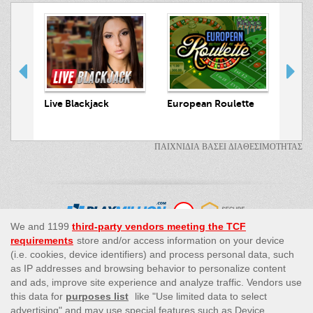
 Hunt
Live Blackjack
European Roulette
Live
ΠΑΙΧΝΊΔΙΑ ΒΆΣΕΙ ΔΙΑΘΕΣΙΜΌΤΗΤΑΣ
This site’s operations are regulated by the Malta Gaming
Authority and is operated by Skill On Net Limited, Office 1/5297