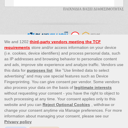
ΠΑΙΧΝΊΔΙΑ ΒΆΣΕΙ ΔΙΑΘΕΣΙΜΌΤΗΤΑΣ
This site’s operations are regulated by the Malta Gaming
Authority and is operated by Skill On Net Limited, Office 1/5297
Level G, Quantum House, 75, Abate Rigord Street, Ta’ Xbiex, XBX
1120, Malta, under the gaming license issued by the Malta
Gaming Authority (license number MGA/CRP/171/2009/01)
issued on 1 August 2018.
Gambling can be addictive, please play responsibly.