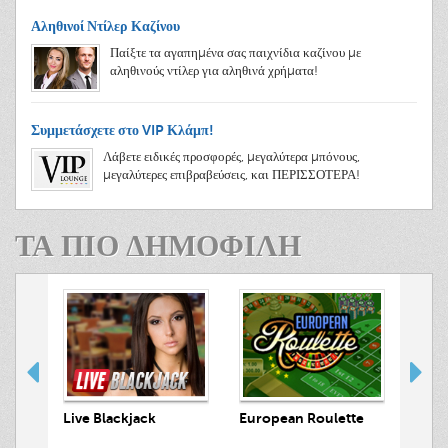
Αληθινοί Ντίλερ Καζίνου
Παίξτε τα αγαπημένα σας παιχνίδια καζίνου με
αληθινούς ντίλερ για αληθινά χρήματα!
Συμμετάσχετε στο VIP Κλάμπ!
Λάβετε ειδικές προσφορές, μεγαλύτερα μπόνους,
μεγαλύτερες επιβραβεύσεις, και ΠΕΡΙΣΣΟΤΕΡΑ!
ΤΑ ΠΙΟ ΔΗΜΟΦΙΛΗ
 Hunt
Live Blackjack
European Roulette
Live