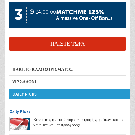
MATCHME 125%
24:00:00
A massive One-Off Bonus
ΠΑΙΞΤΕ ΤΩΡΑ
ΠΑΚΈΤΟ ΚΑΛΩΣΟΡΊΣΜΑΤΟΣ
VIP ΣΑΛΌΝΙ
DAILY PICKS
Daily Picks
Κερδίστε χρήματα & πάρτε επιστροφή χρημάτων απο τις
καθημερινές μας προσφορές!