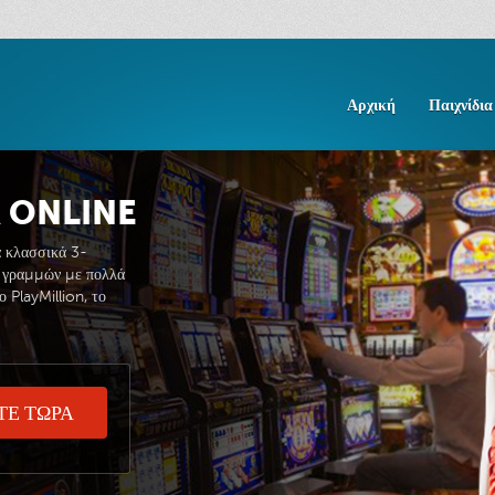
Αρχική
Παιχνίδια
 ONLINE
α κλασσικά 3-
 γραμμών με πολλά
 PlayMillion, το
ΤΕ ΤΩΡΑ