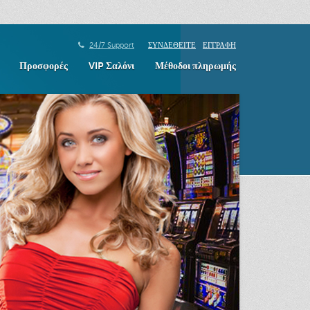
24/7 Support
ΣΥΝΔΕΘΕΊΤΕ
ΕΓΓΡΑΦΉ
Προσφορές
VIP Σαλόνι
Μέθοδοι πληρωμής