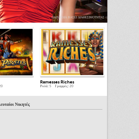
ΠΑΙΧΝΊΔΙΑ ΒΆΣΕΙ ΔΙΑΘΕΣΙΜΌΤΗΤΑΣ
Παιξτε Τωρα
Παιξτ
τε Τωρα
Παιξτε Τωρα
Παι
Ramesses Riches
300 Shields
20
Ρολά:
5
Γραμμές:
20
Ρολά:
5
Γραμμές
Ghost Pirates
Ramesses Riches
Ρολά:
5
Γραμμές:
20
Ρολά:
5
Γραμμές:
20
ς το
Έχετε ονειρευτεί ότι είστε πειρατής? Το φρουτάκι
Ετοιμαστείτε για νέες περιπ
ευταίοι Νικητές
σκέδασης
Ghost Pirates θα σας οδηγήσει σε ένα
Αίγυπτο στο φρουτάκι Ram
ποιοτικό
θησαυροφυλάκιο που έχει δωρεάν spins. Παίξτε τώρα
την σκόνη από τον τάφο Φ
usa.
το Ghost Pirates και κερδίστε όσο γίνετε
από δωρεάν spins στο φρο
περισσότερα!