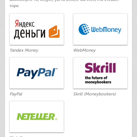
τώρα.
Yandex Money
WebMoney
PayPal
Skrill (Moneybookers)